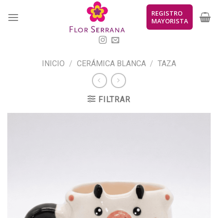
Skip
REGISTRO
to
MAYORISTA
content
INICIO
/
CERÁMICA BLANCA
/
TAZA
FILTRAR